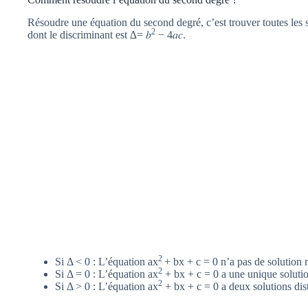
Résoudre une équation du second degré, c’est trouver toutes les s
2
dont le discriminant est ∆= 𝑏
− 4𝑎𝑐.
2
Si Δ < 0 : L’équation ax
+ bx + c = 0 n’a pas de solution r
2
Si Δ = 0 : L’équation ax
+ bx + c = 0 a une unique solutio
2
Si Δ > 0 : L’équation ax
+ bx + c = 0 a deux solutions dist