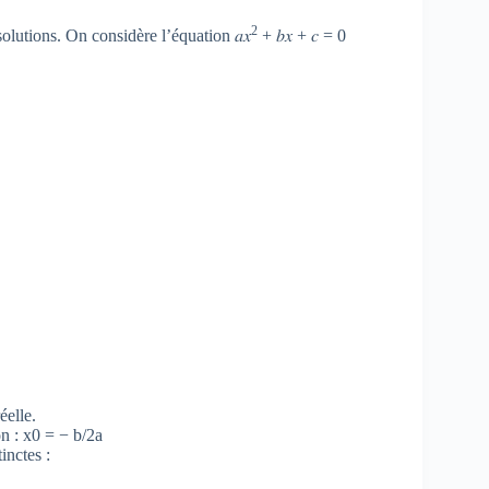
2
olutions. On considère l’équation 𝑎𝑥
+ 𝑏𝑥 + 𝑐 = 0
éelle.
n : x0 = − b/2a
inctes :