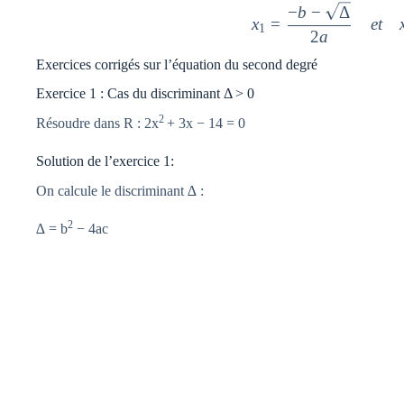
−
b
−
Δ
x_{
x
=
e
t
1
2
a
Exercices corrigés sur l’équation du second degré
Exercice 1 : Cas du discriminant Δ > 0
2
Résoudre dans R : 2x
+ 3x − 14 = 0
Solution de l’exercice 1:
On calcule le discriminant ∆ :
2
∆ = b
− 4ac