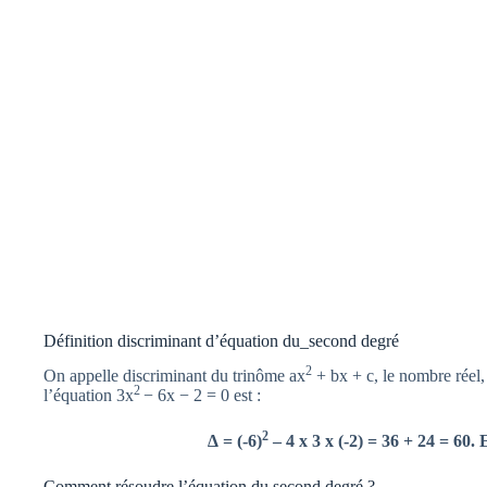
Définition discriminant d’équation du_second degré
2
On appelle discriminant du trinôme ax
+ bx + c, le nombre réel,
2
l’équation 3x
− 6x − 2 = 0 est :
2
∆ = (-6)
– 4 x 3 x (-2) = 36 + 24 = 60. E
Comment résoudre l’équation du second degré ?