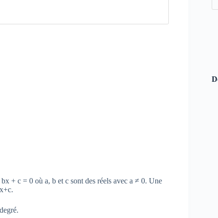
D
 bx + c = 0 où a, b et c sont des réels avec a ≠ 0. Une
x+c.
degré.