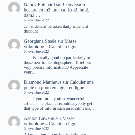
Nancy Pritchard
sur
Conversion
hectare en m2, are, ca, Km2, hm2,
dam2 …
6 novembre 2022
can sildenafil be taken daily sildenafil
discount
Georgiana Steele
sur
Masse
volumique – Calcul en ligne
6 novembre 2022
That is a really good tip particularly to
those new to the blogosphere. Brief but
very precise informationÖ Appreciate
your…
Diamond Matthews
sur
Calculer une
pente en pourcentage – en ligne
6 novembre 2022
Thank you for any other wonderful
article. The place elsecould anybody get
that type of info in such an idealmeans…
Ashton Lawson
sur
Masse
volumique – Calcul en ligne
6 novembre 2022
A fascinating discussion is definitely