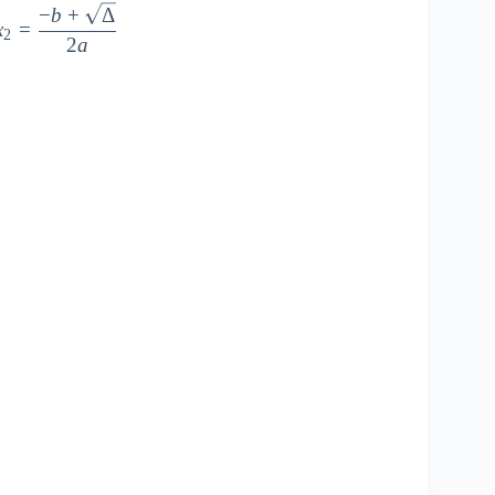
−
b
+
Δ
1}=\frac{-b-\sqrt{\Delta }}{2a} \quad et \quad x_{2}=\fra
x
=
2
2
a