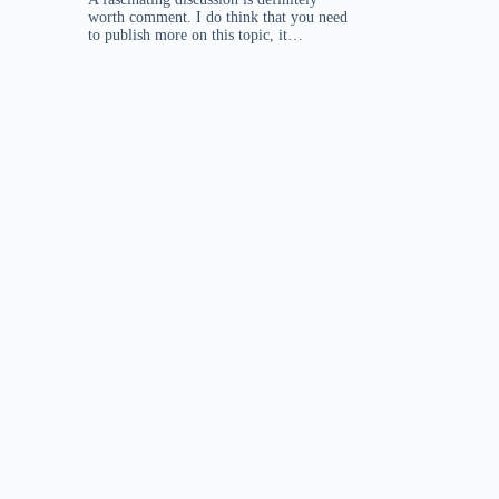
c{-b+\sqrt{\Delta }}{2a}
worth comment. I do think that you need
to publish more on this topic, it…