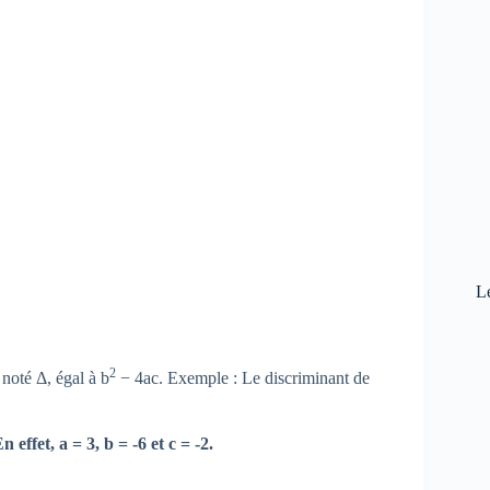
L
2
 noté Δ, égal à b
− 4ac. Exemple : Le discriminant de
n effet, a = 3, b = -6 et c = -2.