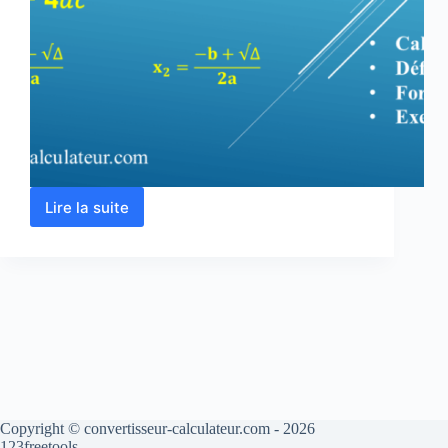
Lire la suite
Equation
du
second
degré
–
en
ligne
Copyright © convertisseur-calculateur.com - 2026
123freetools.