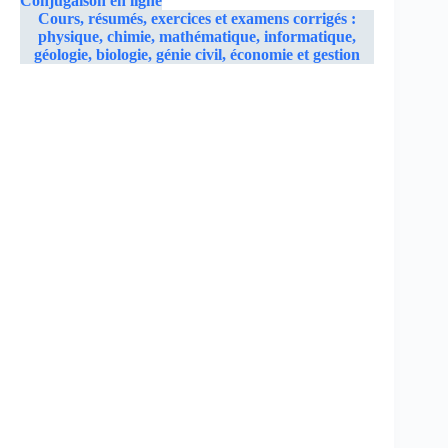
Conjugaison en ligne
Cours, résumés, exercices et examens corrigés :
physique, chimie, mathématique, informatique,
géologie, biologie, génie civil, économie et gestion