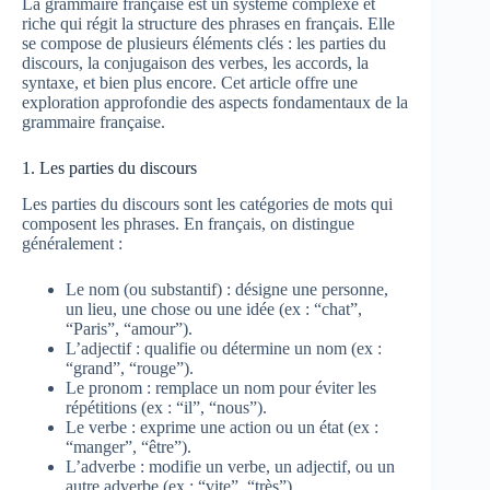
La grammaire française est un système complexe et
riche qui régit la structure des phrases en français. Elle
se compose de plusieurs éléments clés : les parties du
discours, la conjugaison des verbes, les accords, la
syntaxe, et bien plus encore. Cet article offre une
exploration approfondie des aspects fondamentaux de la
grammaire française.
1. Les parties du discours
Les parties du discours sont les catégories de mots qui
composent les phrases. En français, on distingue
généralement :
Le nom (ou substantif) : désigne une personne,
un lieu, une chose ou une idée (ex : “chat”,
“Paris”, “amour”).
L’adjectif : qualifie ou détermine un nom (ex :
“grand”, “rouge”).
Le pronom : remplace un nom pour éviter les
répétitions (ex : “il”, “nous”).
Le verbe : exprime une action ou un état (ex :
“manger”, “être”).
L’adverbe : modifie un verbe, un adjectif, ou un
autre adverbe (ex : “vite”, “très”).