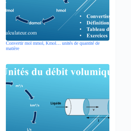
Convertir mol mmol, Kmol… unités de quantité de
matière