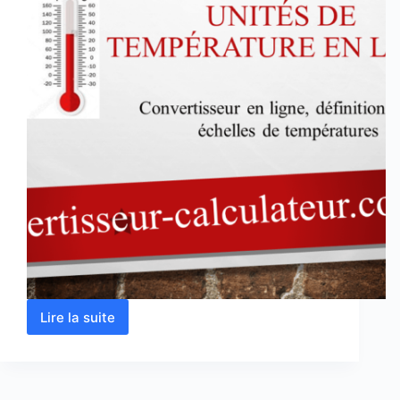
Lire la suite
Conversion
des
unités
de
température