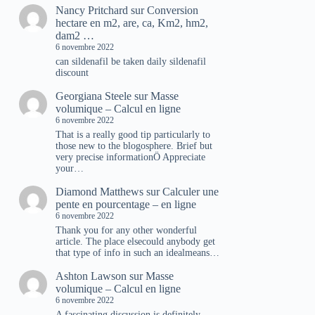
Nancy Pritchard
sur
Conversion
hectare en m2, are, ca, Km2, hm2,
dam2 …
6 novembre 2022
can sildenafil be taken daily sildenafil
discount
Georgiana Steele
sur
Masse
volumique – Calcul en ligne
6 novembre 2022
That is a really good tip particularly to
those new to the blogosphere. Brief but
very precise informationÖ Appreciate
your…
Diamond Matthews
sur
Calculer une
pente en pourcentage – en ligne
6 novembre 2022
Thank you for any other wonderful
article. The place elsecould anybody get
that type of info in such an idealmeans…
Ashton Lawson
sur
Masse
volumique – Calcul en ligne
6 novembre 2022
A fascinating discussion is definitely