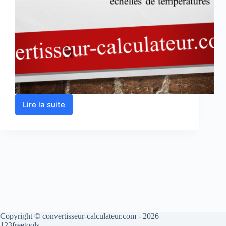
Lire la suite
Conversion
des
unités
de
température
en
ligne
Copyright © convertisseur-calculateur.com - 2026
123freetools.