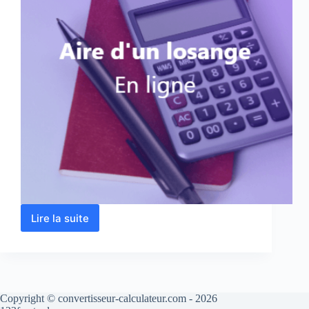
Lire la suite
Aire
d’un
losange
–
Calcul
en
Copyright © convertisseur-calculateur.com - 2026
ligne