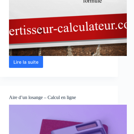
Lire la suite
Calcul
du
périmètre
d’un
losange
Aire d’un losange – Calcul en ligne