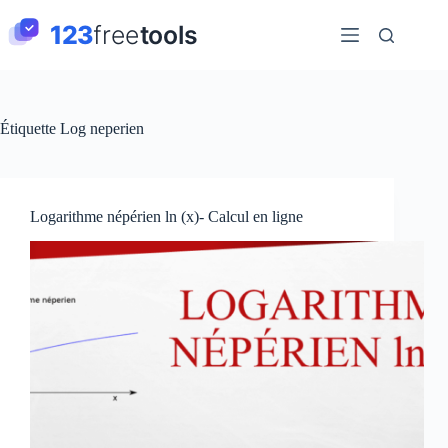
Passer
au
contenu
Étiquette
Log neperien
Logarithme népérien ln (x)- Calcul en ligne