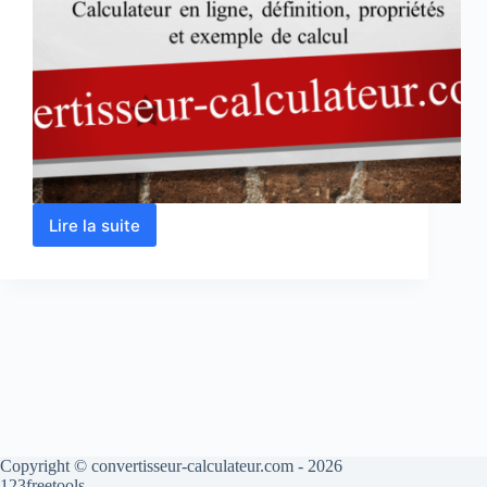
Lire la suite
Logarithme
népérien
ln
(x)-
Calcul
en
ligne
Copyright © convertisseur-calculateur.com - 2026
123freetools.