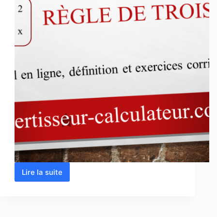
Lire la suite
Règle
de
trois
-3-
calcul