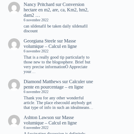
Nancy Pritchard
sur
Conversion
hectare en m2, are, ca, Km2, hm2,
dam2 …
6 novembre 2022
can sildenafil be taken daily sildenafil
discount
Georgiana Steele
sur
Masse
volumique – Calcul en ligne
6 novembre 2022
That is a really good tip particularly to
those new to the blogosphere. Brief but
very precise informationÖ Appreciate
your…
Diamond Matthews
sur
Calculer une
pente en pourcentage – en ligne
6 novembre 2022
Thank you for any other wonderful
article. The place elsecould anybody get
that type of info in such an idealmeans…
Ashton Lawson
sur
Masse
volumique – Calcul en ligne
6 novembre 2022
A fascinating discussion is definitely