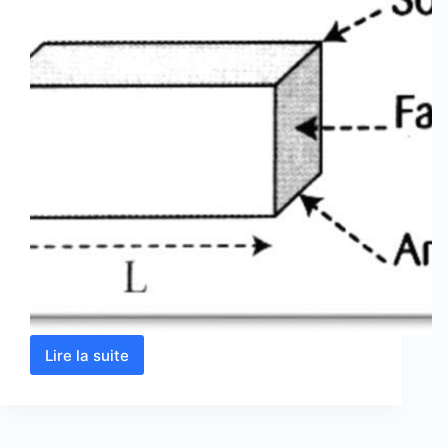
Lire la suite
Volume
d’un
parallélépipède
rectangle