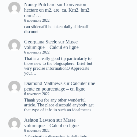
Nancy Pritchard
sur
Conversion
hectare en m2, are, ca, Km2, hm2,
dam2 …
6 novembre 2022
can sildenafil be taken daily sildenafil
discount
Georgiana Steele
sur
Masse
volumique – Calcul en ligne
6 novembre 2022
That is a really good tip particularly to
those new to the blogosphere. Brief but
very precise informationÖ Appreciate
your…
Diamond Matthews
sur
Calculer une
pente en pourcentage – en ligne
6 novembre 2022
Thank you for any other wonderful
article. The place elsecould anybody get
that type of info in such an idealmeans…
Ashton Lawson
sur
Masse
volumique – Calcul en ligne
6 novembre 2022
A fascinating discussion is definitely