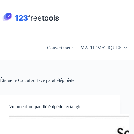
Passer
au
contenu
Convertisseur
MATHEMATIQUES
Étiquette
Calcul surface parallélépipède
Volume d’un parallélépipède rectangle