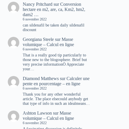
Nancy Pritchard
sur
Conversion
hectare en m2, are, ca, Km2, hm2,
dam2 …
6 novembre 2022
can sildenafil be taken daily sildenafil
discount
Georgiana Steele
sur
Masse
volumique – Calcul en ligne
6 novembre 2022
That is a really good tip particularly to
those new to the blogosphere. Brief but
very precise informationÖ Appreciate
your…
Diamond Matthews
sur
Calculer une
pente en pourcentage – en ligne
6 novembre 2022
Thank you for any other wonderful
article. The place elsecould anybody get
that type of info in such an idealmeans…
Ashton Lawson
sur
Masse
volumique – Calcul en ligne
6 novembre 2022
A fascinating discussion is definitely