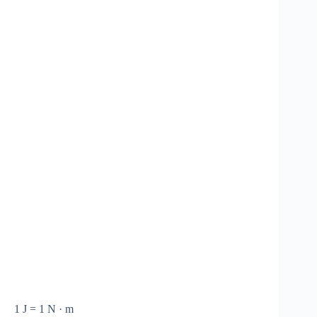
1 J = 1 N · m