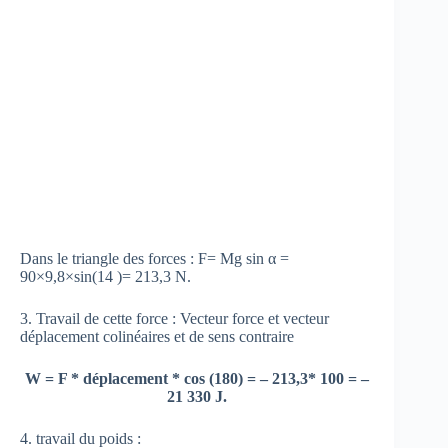
Dans le triangle des forces : F= Mg sin α =
90×9,8×sin(14 )= 213,3 N.
3. Travail de cette force : Vecteur force et vecteur
déplacement colinéaires et de sens contraire
W = F * déplacement * cos (180) = – 213,3* 100 = –
21 330 J.
4. travail du poids :