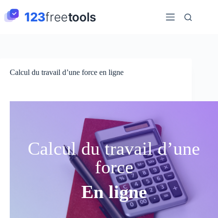
Passer
au
contenu
Calcul du travail d’une force en ligne
Calcul du travail d’une
force
En ligne