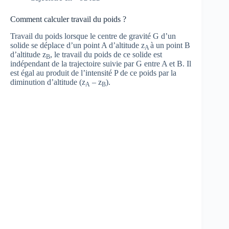
Comment calculer travail du poids ?
Travail du poids lorsque le centre de gravité G d’un
solide se déplace d’un point A d’altitude z
à un point B
A
d’altitude z
, le travail du poids de ce solide est
B
indépendant de la trajectoire suivie par G entre A et B. Il
est égal au produit de l’intensité P de ce poids par la
diminution d’altitude (z
– z
).
A
B