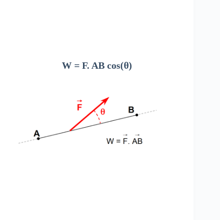
W = F. AB cos(θ)