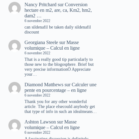
Nancy Pritchard
sur
Conversion
hectare en m2, are, ca, Km2, hm2,
dam2 …
6 novembre 2022
can sildenafil be taken daily sildenafil
discount
Georgiana Steele
sur
Masse
volumique – Calcul en ligne
6 novembre 2022
That is a really good tip particularly to
those new to the blogosphere. Brief but
very precise informationÖ Appreciate
your…
Diamond Matthews
sur
Calculer une
pente en pourcentage – en ligne
6 novembre 2022
Thank you for any other wonderful
article. The place elsecould anybody get
that type of info in such an idealmeans…
Ashton Lawson
sur
Masse
volumique – Calcul en ligne
6 novembre 2022
A fascinating discussion is definitely