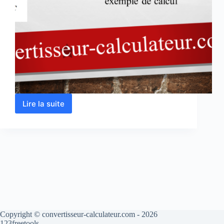
Lire la suite
Calcul
du
volume
d’un
prisme
droit
en
ligne
Copyright © convertisseur-calculateur.com - 2026
123freetools.