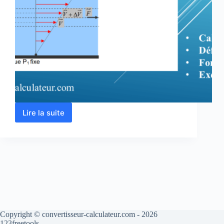
Lire la suite
Calcul
de
viscosité
cinématique
et
dynamique
d’un
fluide
Copyright © convertisseur-calculateur.com - 2026
123freetools.