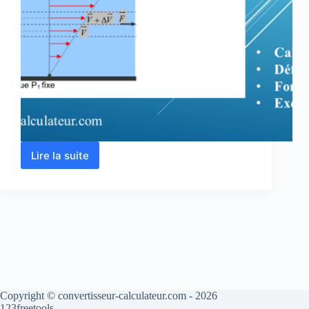
Lire la suite
Calcul
de
viscosité
cinématique
et
dynamique
d’un
fluide
Copyright © convertisseur-calculateur.com - 2026
123freetools.