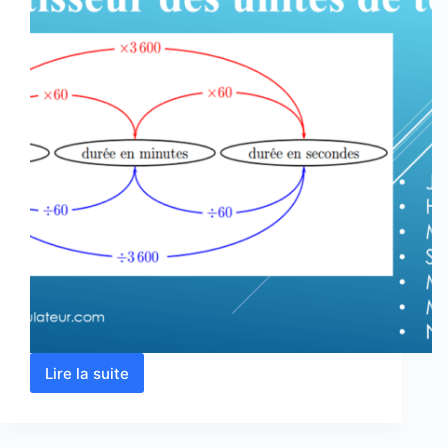
Lire la suite
Convertir
les
unités
de