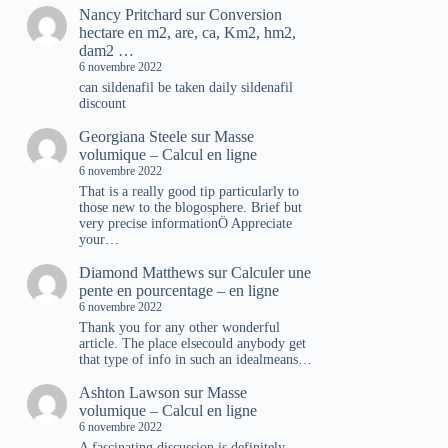
Nancy Pritchard
sur
Conversion
hectare en m2, are, ca, Km2, hm2,
dam2 …
6 novembre 2022
can sildenafil be taken daily sildenafil
discount
Georgiana Steele
sur
Masse
volumique – Calcul en ligne
6 novembre 2022
That is a really good tip particularly to
those new to the blogosphere. Brief but
very precise informationÖ Appreciate
your…
Diamond Matthews
sur
Calculer une
pente en pourcentage – en ligne
6 novembre 2022
Thank you for any other wonderful
article. The place elsecould anybody get
that type of info in such an idealmeans…
Ashton Lawson
sur
Masse
volumique – Calcul en ligne
6 novembre 2022
A fascinating discussion is definitely