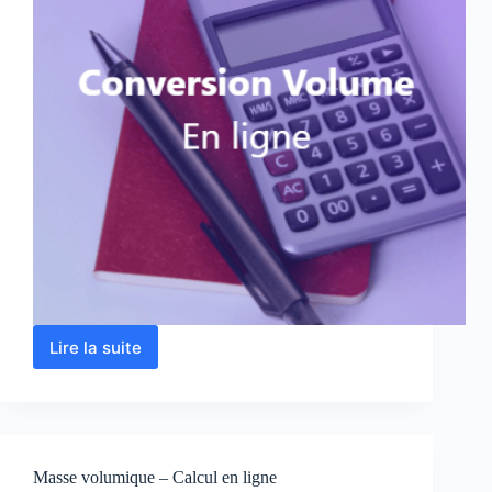
Lire la suite
Conversion
des
unités
de
Volume
Masse volumique – Calcul en ligne