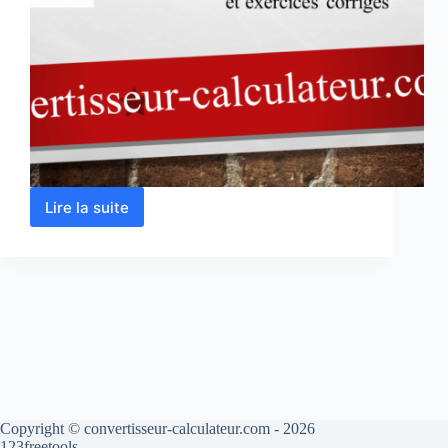
Lire la suite
Masse
volumique
–
Calcul
en
ligne
Copyright © convertisseur-calculateur.com - 2026
123freetools.