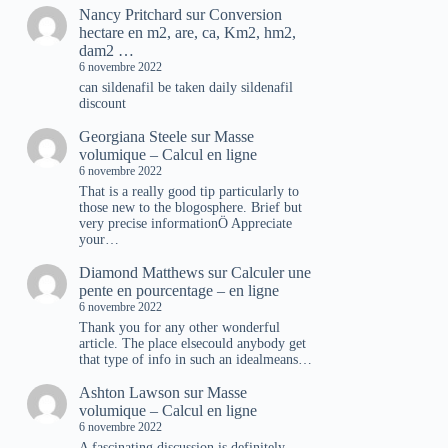
Nancy Pritchard
sur
Conversion
hectare en m2, are, ca, Km2, hm2,
dam2 …
6 novembre 2022
can sildenafil be taken daily sildenafil
discount
Georgiana Steele
sur
Masse
volumique – Calcul en ligne
6 novembre 2022
That is a really good tip particularly to
those new to the blogosphere. Brief but
very precise informationÖ Appreciate
your…
Diamond Matthews
sur
Calculer une
pente en pourcentage – en ligne
6 novembre 2022
Thank you for any other wonderful
article. The place elsecould anybody get
that type of info in such an idealmeans…
Ashton Lawson
sur
Masse
volumique – Calcul en ligne
6 novembre 2022
A fascinating discussion is definitely