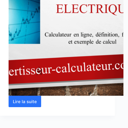
Lire la suite
Calcul
de
l’énergie
électrique