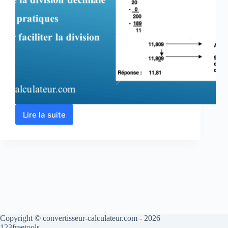
Lire la suite
La
division
décimale
:
Calculateur
et
exercices
corrigés
Copyright © convertisseur-calculateur.com - 2026
123freetools.