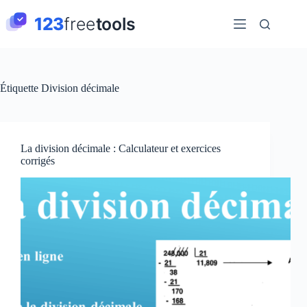
Passer
au
contenu
Étiquette
Division décimale
La division décimale : Calculateur et exercices
corrigés