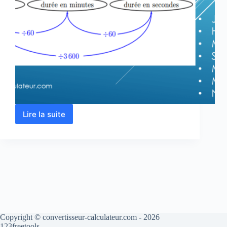
Lire la suite
Convertir
les
unités
de
temps
secondes,
minutes,
heures…
Copyright © convertisseur-calculateur.com - 2026
123freetools.