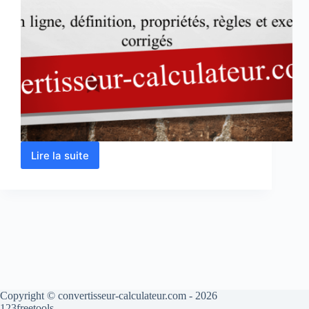
Lire la suite
Addition
de
fraction
en
ligne
Copyright © convertisseur-calculateur.com - 2026
123freetools.