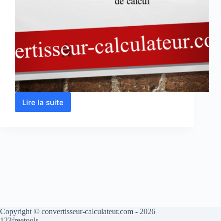
Lire la suite
Calcul
du
nombre
d’arrangement
en
ligne
Copyright © convertisseur-calculateur.com - 2026
123freetools.