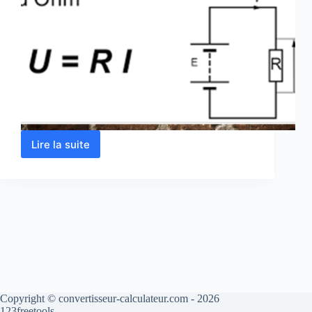
Lire la suite
Loi
d’Ohm
–
Calcul
en
ligne
Copyright © convertisseur-calculateur.com - 2026
123freetools.