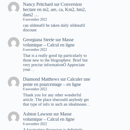
Nancy Pritchard
sur
Conversion
hectare en m2, are, ca, Km2, hm2,
dam2 …
6 novembre 2022
can sildenafil be taken daily sildenafil
discount
Georgiana Steele
sur
Masse
volumique – Calcul en ligne
6 novembre 2022
That is a really good tip particularly to
those new to the blogosphere. Brief but
very precise informationÖ Appreciate
your…
Diamond Matthews
sur
Calculer une
pente en pourcentage – en ligne
6 novembre 2022
Thank you for any other wonderful
article. The place elsecould anybody get
that type of info in such an idealmeans…
Ashton Lawson
sur
Masse
volumique – Calcul en ligne
6 novembre 2022
A fascinating discussion is definitely