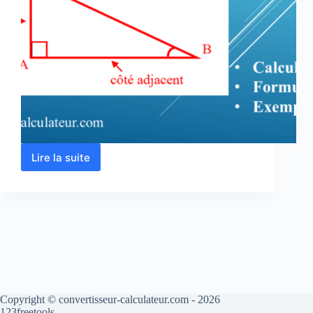
Lire la suite
Triangle
rectangle
–
calcul
des
angles
et
des
longueurs
Copyright © convertisseur-calculateur.com - 2026
123freetools.