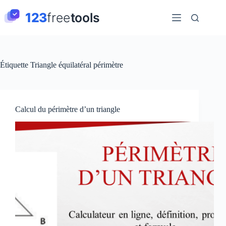
Passer
au
contenu
Étiquette
Triangle équilatéral périmètre
Calcul du périmètre d’un triangle