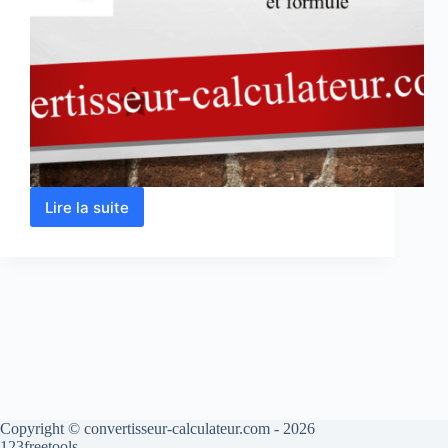
Lire la suite
Calcul
du
périmètre
d’un
triangle
Copyright © convertisseur-calculateur.com - 2026
123freetools.