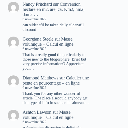
Nancy Pritchard
sur
Conversion
hectare en m2, are, ca, Km2, hm2,
dam2 …
6 novembre 2022
can sildenafil be taken daily sildenafil
discount
Georgiana Steele
sur
Masse
volumique – Calcul en ligne
6 novembre 2022
That is a really good tip particularly to
those new to the blogosphere. Brief but
very precise informationÖ Appreciate
your…
Diamond Matthews
sur
Calculer une
pente en pourcentage – en ligne
6 novembre 2022
Thank you for any other wonderful
article. The place elsecould anybody get
that type of info in such an idealmeans…
Ashton Lawson
sur
Masse
volumique – Calcul en ligne
6 novembre 2022
A fascinating discussion is definitely