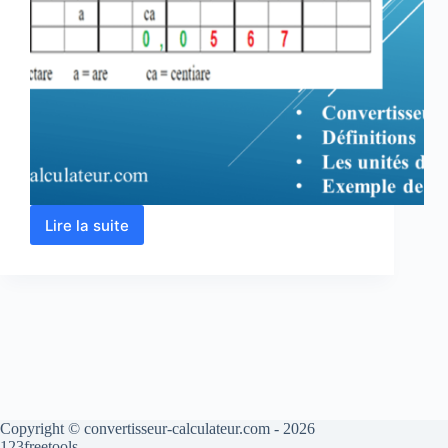
Lire la suite
Conversion
hectare
en
m2,
are,
ca,
Km2,
hm2,
dam2
…
Copyright © convertisseur-calculateur.com - 2026
123freetools.