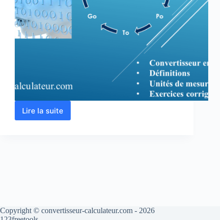
Lire la suite
Convertir
MO
en
GO,
KO,
TO,
PO,
Bit,
Octet
+
exercices
Copyright © convertisseur-calculateur.com - 2026
123freetools.