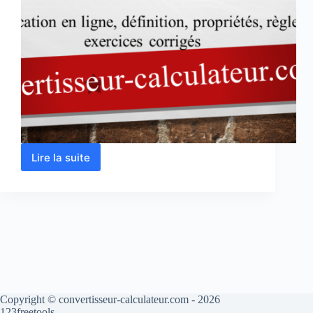
Lire la suite
Fraction
irréductible-
Simplification
de
fractions
en
ligne
Copyright © convertisseur-calculateur.com - 2026
123freetools.