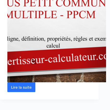
Lire la suite
Plus
petit
commun
multiple
–