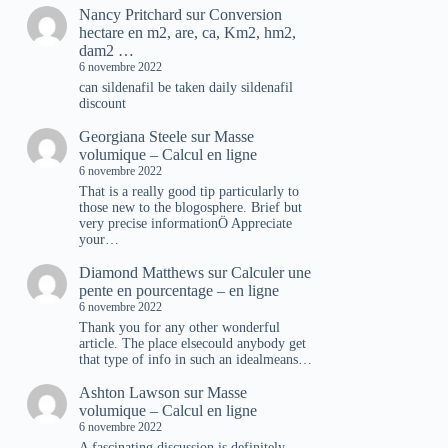
Nancy Pritchard
sur
Conversion
hectare en m2, are, ca, Km2, hm2,
dam2 …
6 novembre 2022
can sildenafil be taken daily sildenafil
discount
Georgiana Steele
sur
Masse
volumique – Calcul en ligne
6 novembre 2022
That is a really good tip particularly to
those new to the blogosphere. Brief but
very precise informationÖ Appreciate
your…
Diamond Matthews
sur
Calculer une
pente en pourcentage – en ligne
6 novembre 2022
Thank you for any other wonderful
article. The place elsecould anybody get
that type of info in such an idealmeans…
Ashton Lawson
sur
Masse
volumique – Calcul en ligne
6 novembre 2022
A fascinating discussion is definitely