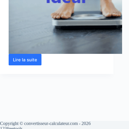
Lire la suite
Calculateur
poids
idéal
en
ligne
Copyright © convertisseur-calculateur.com - 2026
123freetools.