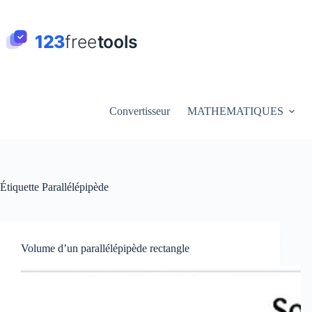
Passer
au
contenu
Convertisseur
MATHEMATIQUES
Étiquette
Parallélépipède
Volume d’un parallélépipède rectangle