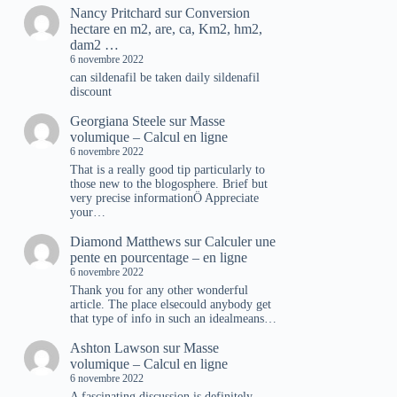
Nancy Pritchard
sur
Conversion
hectare en m2, are, ca, Km2, hm2,
dam2 …
6 novembre 2022
can sildenafil be taken daily sildenafil
discount
Georgiana Steele
sur
Masse
volumique – Calcul en ligne
6 novembre 2022
That is a really good tip particularly to
those new to the blogosphere. Brief but
very precise informationÖ Appreciate
your…
Diamond Matthews
sur
Calculer une
pente en pourcentage – en ligne
6 novembre 2022
Thank you for any other wonderful
article. The place elsecould anybody get
that type of info in such an idealmeans…
Ashton Lawson
sur
Masse
volumique – Calcul en ligne
6 novembre 2022
A fascinating discussion is definitely