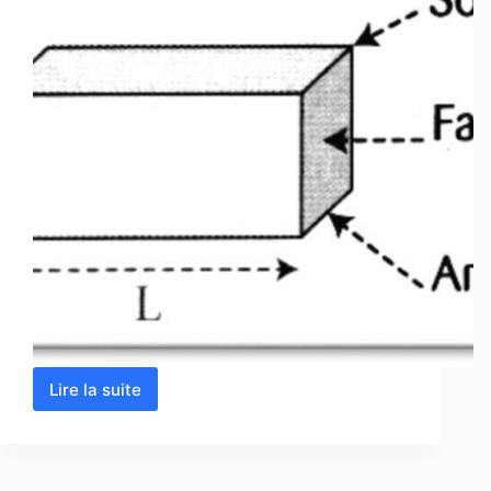
Lire la suite
Volume
d’un
parallélépipède
rectangle