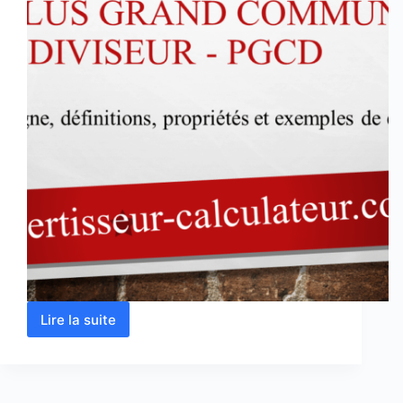
Lire la suite
Plus
grand
commun
diviseur
–