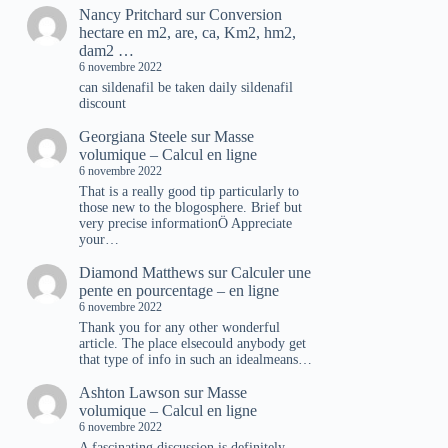
Nancy Pritchard
sur
Conversion
hectare en m2, are, ca, Km2, hm2,
dam2 …
6 novembre 2022
can sildenafil be taken daily sildenafil
discount
Georgiana Steele
sur
Masse
volumique – Calcul en ligne
6 novembre 2022
That is a really good tip particularly to
those new to the blogosphere. Brief but
very precise informationÖ Appreciate
your…
Diamond Matthews
sur
Calculer une
pente en pourcentage – en ligne
6 novembre 2022
Thank you for any other wonderful
article. The place elsecould anybody get
that type of info in such an idealmeans…
Ashton Lawson
sur
Masse
volumique – Calcul en ligne
6 novembre 2022
A fascinating discussion is definitely