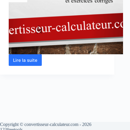
Lire la suite
Masse
volumique
–
Calcul
en
ligne
Copyright © convertisseur-calculateur.com - 2026
123freetools.