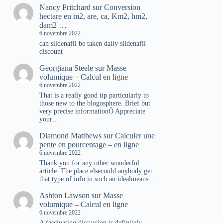
Nancy Pritchard
sur
Conversion
hectare en m2, are, ca, Km2, hm2,
dam2 …
6 novembre 2022
can sildenafil be taken daily sildenafil
discount
Georgiana Steele
sur
Masse
volumique – Calcul en ligne
6 novembre 2022
That is a really good tip particularly to
those new to the blogosphere. Brief but
very precise informationÖ Appreciate
your…
Diamond Matthews
sur
Calculer une
pente en pourcentage – en ligne
6 novembre 2022
Thank you for any other wonderful
article. The place elsecould anybody get
that type of info in such an idealmeans…
Ashton Lawson
sur
Masse
volumique – Calcul en ligne
6 novembre 2022
A fascinating discussion is definitely