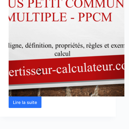
Lire la suite
Plus
petit
commun
multiple
–