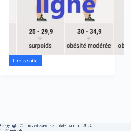
Lire la suite
Calculateur
IMC
en
ligne
Copyright © convertisseur-calculateur.com - 2026
123freetools.