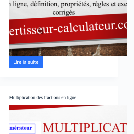
Lire la suite
Division
des
fractions
en
ligne
Multiplication des fractions en ligne