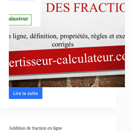
Lire la suite
Multiplication
des
fractions
en
ligne
Addition de fraction en ligne