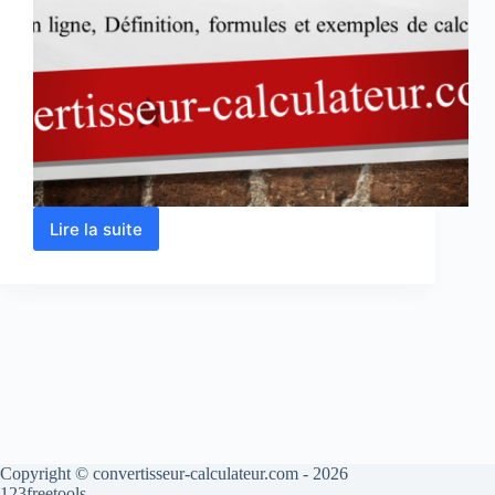
Lire la suite
Calcul
de
l’intensité
du
courant
électrique
en
ligne
Copyright © convertisseur-calculateur.com - 2026
123freetools.