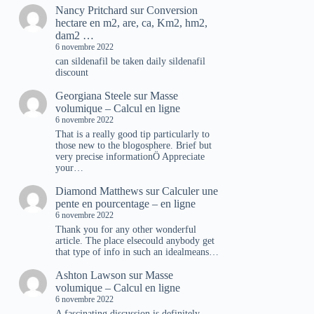
Nancy Pritchard
sur
Conversion
hectare en m2, are, ca, Km2, hm2,
dam2 …
6 novembre 2022
can sildenafil be taken daily sildenafil
discount
Georgiana Steele
sur
Masse
volumique – Calcul en ligne
6 novembre 2022
That is a really good tip particularly to
those new to the blogosphere. Brief but
very precise informationÖ Appreciate
your…
Diamond Matthews
sur
Calculer une
pente en pourcentage – en ligne
6 novembre 2022
Thank you for any other wonderful
article. The place elsecould anybody get
that type of info in such an idealmeans…
Ashton Lawson
sur
Masse
volumique – Calcul en ligne
6 novembre 2022
A fascinating discussion is definitely