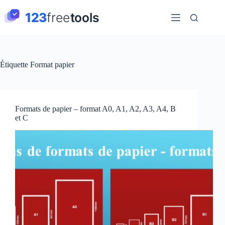
Passer
au
contenu
Étiquette
Format papier
Formats de papier – format A0, A1, A2, A3, A4, B
et C