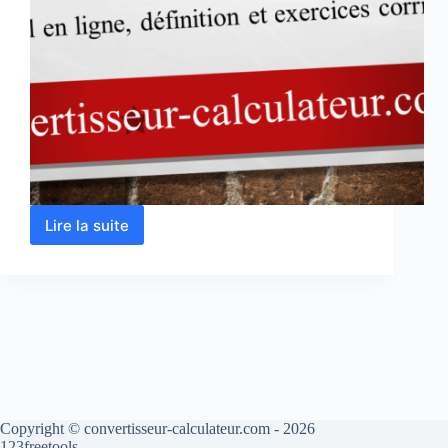
Lire la suite
Règle
de
trois
-3-
calcul
et
exercices
corrigés
en
ligne
Copyright © convertisseur-calculateur.com - 2026
123freetools.