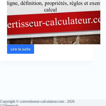
Lire la suite
Plus
petit
commun
multiple
–
PPCM
en
ligne
Copyright © convertisseur-calculateur.com - 2026
123freetools.