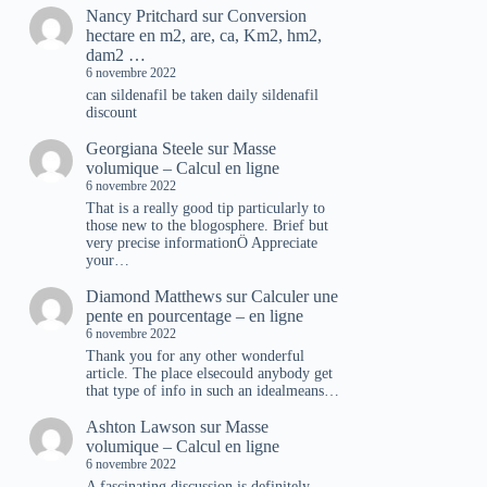
Nancy Pritchard
sur
Conversion
hectare en m2, are, ca, Km2, hm2,
dam2 …
6 novembre 2022
can sildenafil be taken daily sildenafil
discount
Georgiana Steele
sur
Masse
volumique – Calcul en ligne
6 novembre 2022
That is a really good tip particularly to
those new to the blogosphere. Brief but
very precise informationÖ Appreciate
your…
Diamond Matthews
sur
Calculer une
pente en pourcentage – en ligne
6 novembre 2022
Thank you for any other wonderful
article. The place elsecould anybody get
that type of info in such an idealmeans…
Ashton Lawson
sur
Masse
volumique – Calcul en ligne
6 novembre 2022
A fascinating discussion is definitely