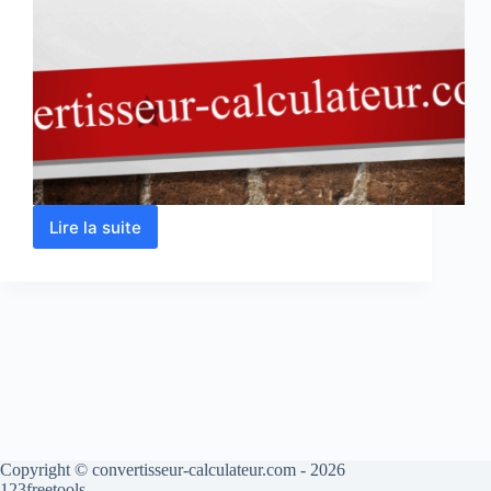
Lire la suite
Conversion
des
unités
de
puissance
Copyright © convertisseur-calculateur.com - 2026
123freetools.