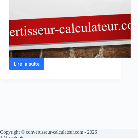
Lire la suite
Conversion
des
unités
de
puissance
Copyright © convertisseur-calculateur.com - 2026
123freetools.