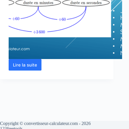
Lire la suite
Convertir
les
unités
de
temps
secondes,
minutes,
heures…
Copyright © convertisseur-calculateur.com - 2026
123freetools.