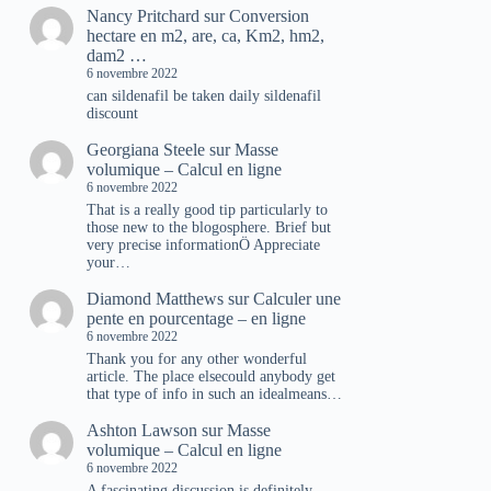
Nancy Pritchard
sur
Conversion
hectare en m2, are, ca, Km2, hm2,
dam2 …
6 novembre 2022
can sildenafil be taken daily sildenafil
discount
Georgiana Steele
sur
Masse
volumique – Calcul en ligne
6 novembre 2022
That is a really good tip particularly to
those new to the blogosphere. Brief but
very precise informationÖ Appreciate
your…
Diamond Matthews
sur
Calculer une
pente en pourcentage – en ligne
6 novembre 2022
Thank you for any other wonderful
article. The place elsecould anybody get
that type of info in such an idealmeans…
Ashton Lawson
sur
Masse
volumique – Calcul en ligne
6 novembre 2022
A fascinating discussion is definitely